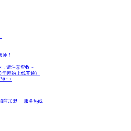
！
老师！
达，请注意查收～
公司网站上线开通》
巡”？
招商加盟
|
服务热线