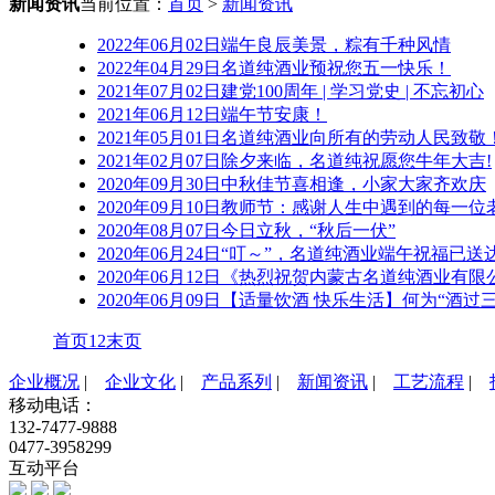
新闻资讯
当前位置：
首页
>
新闻资讯
2022年06月02日
端午良辰美景，粽有千种风情
2022年04月29日
名道纯酒业预祝您五一快乐！
2021年07月02日
建党100周年 | 学习党史 | 不忘初心
2021年06月12日
端午节安康！
2021年05月01日
名道纯酒业向所有的劳动人民致敬
2021年02月07日
除夕来临，名道纯祝愿您牛年大吉!
2020年09月30日
中秋佳节喜相逢，小家大家齐欢庆
2020年09月10日
教师节：感谢人生中遇到的每一位
2020年08月07日
今日立秋，“秋后一伏”
2020年06月24日
“叮～”，名道纯酒业端午祝福已送
2020年06月12日
《热烈祝贺内蒙古名道纯酒业有限
2020年06月09日
【适量饮酒 快乐生活】何为“酒过三
首页
1
2
末页
企业概况
|
企业文化
|
产品系列
|
新闻资讯
|
工艺流程
|
移动电话：
132-7477-9888
0477-3958299
互动平台