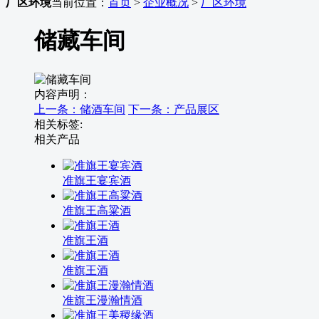
厂区环境
当前位置：
首页
>
企业概况
>
厂区环境
储藏车间
内容声明：
上一条：储酒车间
下一条：产品展区
相关标签:
相关产品
准旗王宴宾酒
准旗王高粱酒
准旗王酒
准旗王酒
准旗王漫瀚情酒