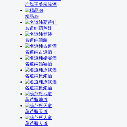
准旗王美稷缘酒
精品39
名道纯葫芦娃
名道纯简装
名道纯古道酒
名道纯婚宴酒
名道纯原浆酒
名道纯原浆酒
葫芦瓶地道
葫芦瓶天道
葫芦瓶人道