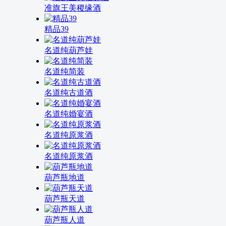
准旗王美稷缘酒
精品39
名道纯葫芦娃
名道纯简装
名道纯古道酒
名道纯婚宴酒
名道纯原浆酒
名道纯原浆酒
葫芦瓶地道
葫芦瓶天道
葫芦瓶人道