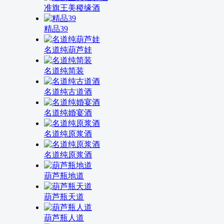
准旗王美稷缘酒
精品39
名道纯葫芦娃
名道纯简装
名道纯古道酒
名道纯婚宴酒
名道纯原浆酒
名道纯原浆酒
葫芦瓶地道
葫芦瓶天道
葫芦瓶人道